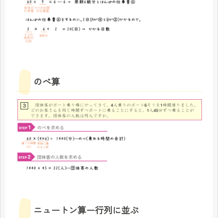
のべ算
ニュートン算ー行列に並ぶ