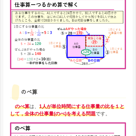
のべ算
のべ算
は、
1人が単位時間にする仕事量の比を１と
して，
全体の仕事量(のべ)
を考える問題
です。