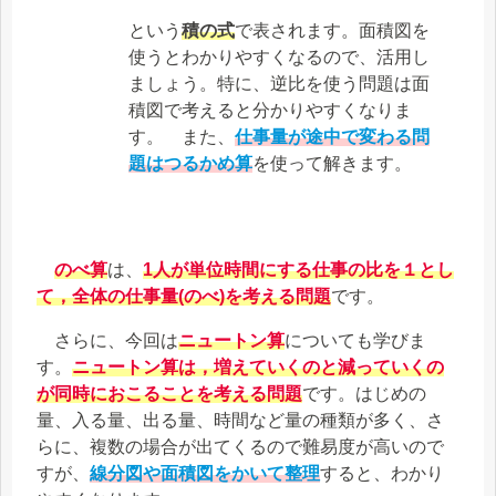
という
積の式
で表されます。面積図を
使うとわかりやすくなるので、活用し
ましょう。特に、逆比を使う問題は面
積図で考えると分かりやすくなりま
す。 また、
仕事量が途中で変わる問
題はつるかめ算
を使って解きます。
のべ算
は、
1人が単位時間にする仕事の比を１とし
て，
全体の仕事量(のべ)
を考える問題
です。
さらに、今回は
ニュートン算
についても学びま
す。
ニュートン算
は，
増えていくのと減っていくの
が同時におこることを考える問題
です。はじめの
量、入る量、出る量、時間など量の種類が多く、さ
らに、複数の場合が出てくるので難易度が高いので
すが、
線分図や面積図をかいて整理
すると、わかり