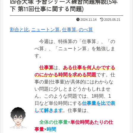
四谷大塚 予習シリーズ練習問題解説(5年
下 第11回仕事に関する問題)
2024.11.14
2025.05.21
割合と比
, 
ニュートン算
, 
仕事算
, 
のべ算
今週は、特殊算の「仕事算」、「の
べ算」、「ニュートン算」を勉強しま
す。
仕事算
は、
ある仕事を何人かでする
のにかかる時間を求める問題
です。仕
事の量(仕事量)が具体的にはわからな
い問題に少しとまどうかもしれませ
ん。このような問題では、1時間、1
日など単位時間にする
仕事量を比で表
して解きます
。仕事量は、
全体の仕事量
=
単位時間あたりの仕
事量
×
時間