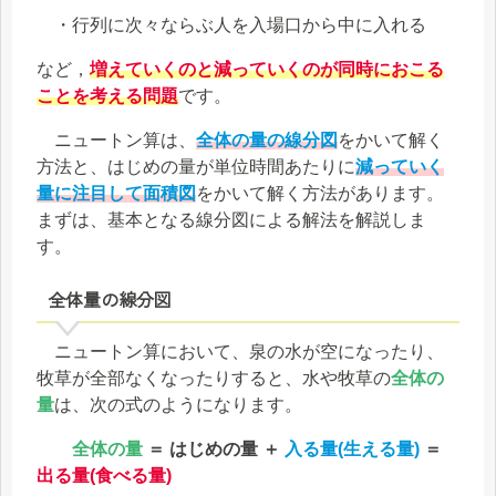
・行列に次々ならぶ人を入場口から中に入れる
など，
増えていくのと減っていくのが同時におこる
ことを考える問題
です。
ニュートン算は、
全体の量の線分図
をかいて解く
方法と、はじめの量が単位時間あたりに
減っていく
量に注目して面積図
をかいて解く方法があります。
まずは、基本となる線分図による解法を解説しま
す。
全体量の線分図
ニュートン算において、泉の水が空になったり、
牧草が全部なくなったりすると、水や牧草の
全体の
量
は、次の式のようになります。
全体の量
＝ はじめの量 ＋
入る量(生える量)
＝
出る量
(食べる量)