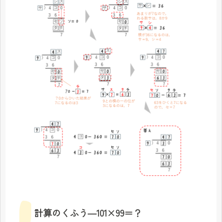
計算のくふう―101×99＝？