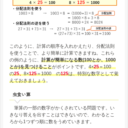
このように、計算の順序を入れかえたり、分配法則
を使うことで、より簡単に計算できますね。これら
の例のように、
計算が簡単になる数(100とか、1000
とか)を見つけること
がポイントです。
4×
25
＝100
の
25、
8×
125
＝1000 の
125
は、特別な数字として覚
えておきましょう
。
虫食い算
筆算の一部の数字がかくされている問題です。い
きなり答えを出すことはできないので、わかるとこ
ろから1つずつ順に数をうめていきます。