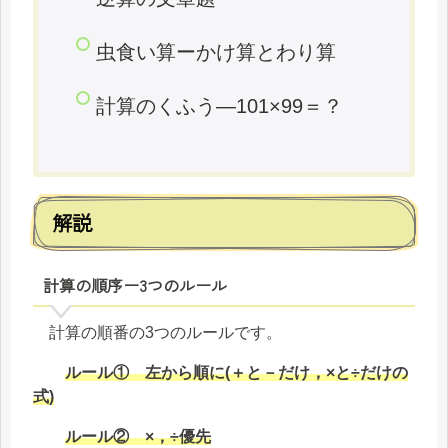
虫食い算ーかけ算とわり算
計算のくふう―101×99＝？
解説
計算の順序ー3つのルール
計算の順番の3つのルールです。
ルール① 左から順に(＋と－だけ，×と÷だけの
式)
ルール② ×，÷優先