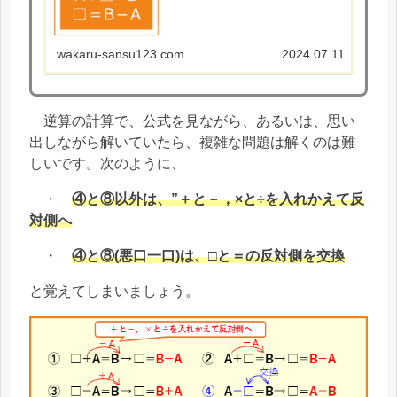
ね。 また、特殊算で求めたい数を□とし
た式をた...
wakaru-sansu123.com
2024.07.11
逆算の計算で、公式を見ながら、あるいは、思い
出しながら解いていたら、複雑な問題は解くのは難
しいです。次のように、
・
④と⑧以外は、”＋と－，×と÷を入れかえて反
対側へ
・
④と⑧(悪口一口)は、□と＝の反対側を交換
と覚えてしまいましょう。