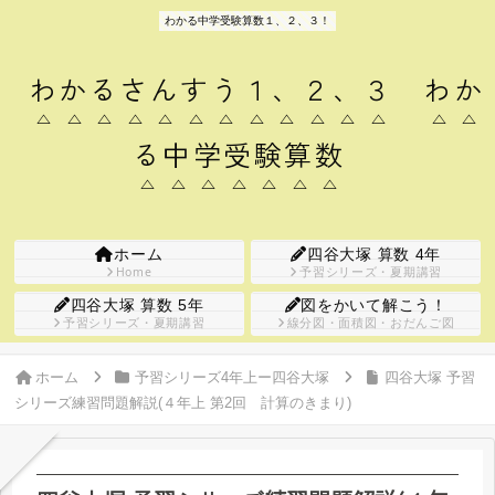
わかる中学受験算数１、２、３！
わかるさんすう１、２、３ わか
る中学受験算数
ホーム
四谷大塚 算数 4年
Home
予習シリーズ・夏期講習
四谷大塚 算数 5年
図をかいて解こう！
予習シリーズ・夏期講習
線分図・面積図・おだんご図
ホーム
予習シリーズ4年上ー四谷大塚
四谷大塚 予習
シリーズ練習問題解説(４年上 第2回 計算のきまり)