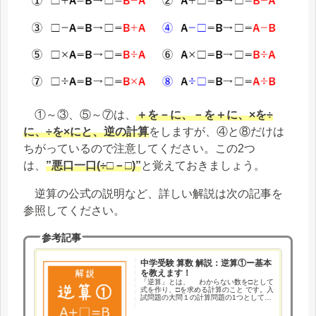
①～③、⑤～⑦は、
＋を－に、－を＋に、×を÷
に、÷を×にと、逆の計算
をしますが、④と⑧だけは
ちがっているので注意してください。この2つ
は、
”悪口一口(÷□－□)”
と覚えておきましょう。
逆算の公式の説明など、詳しい解説は次の記事を
参照してください。
参考記事
中学受験 算数 解説：逆算①ー基本
を教えます！
「逆算」とは、 わからない数を□として
式を作り、□を求める計算のこと です。入
試問題の大問１の計算問題の1つとして出
題されることが多いので、計算問題の基
本の1つとして確実に解いておきたいです