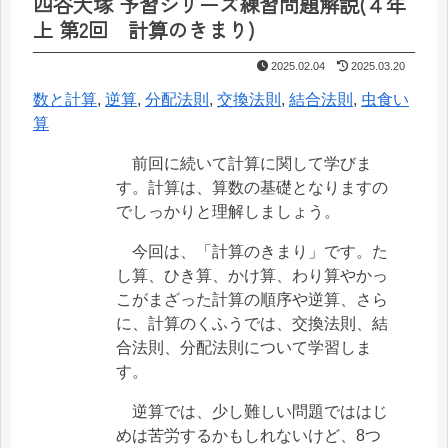
四谷大塚 予習シリーズ練習問題解説(４年
上 第2回 計算のきまり)
2025.02.04
2025.03.20
数と計算
, 
逆算
, 
分配法則
, 
交換法則
, 
結合法則
, 
虫食い
算
前回に続いて計算に関して学びま
す。計算は、算数の基礎となりますの
でしっかりと理解しましょう。
今回は、「計算のきまり」です。た
し算、ひき算、かけ算、わり算やかっ
こがまざった計算の順序や逆算、さら
に、計算のくふうでは、交換法則、結
合法則、分配法則について学習しま
す。
逆算では、少し難しい問題でははじ
めは苦労するかもしれないけど、8つ