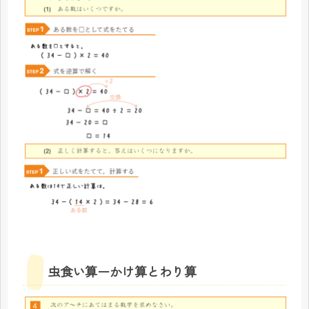
虫食い算ーかけ算とわり算