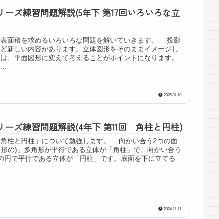
リーズ練習問題解説(5年下 第17回いろいろな立
や表面積を求めるいろいろな問題を解いていきます。 投影
など新しい内容があります。立体図形をそのままイメージし
合は、平面図形に変えて考えることがポイントになります。
..
2025.01.10
リーズ練習問題解説(4年下 第11回 角柱と円柱)
「角柱と円柱」について勉強します。 向かい合う2つの面
同じ形の)」多角形が平行である立体が「角柱」で、向かい合う
の円で平行である立体が「円柱」です。底面を下に立てる
2024.11.11