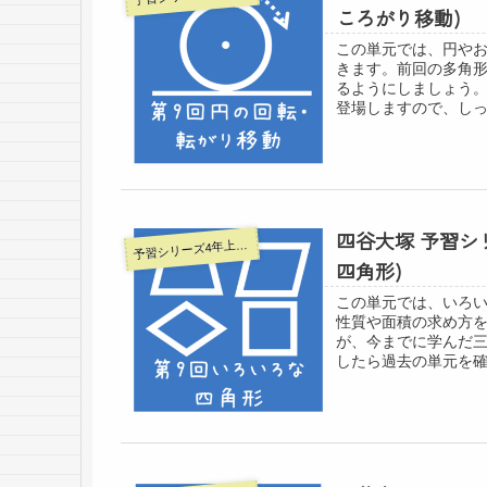
ころがり移動)
この単元では、円や
きます。前回の多角
るようにしましょう
登場しますので、しっか
四谷大塚 予習シ
習シリーズ4年上ー四谷大塚
予
四角形)
この単元では、いろい
性質や面積の求め方
が、今までに学んだ
したら過去の単元を確認