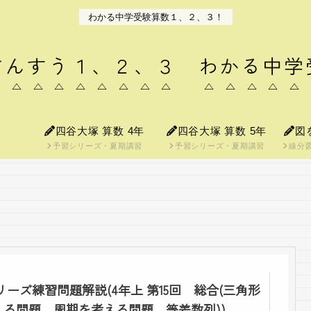
わかる中学受験算数１、２、３！
さんすう１、２、３ わかる中学
四谷大塚 算数 4年
四谷大塚 算数 5年
図
予習シリーズ・夏期講習
予習シリーズ・夏期講習
線分
リーズ練習問題解説(4年上 第15回 総合(三角形
る問題、周期を考える問題、等差数列))