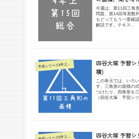
今週は、第11回三角
問題、第14回等差数
もどってもう一度確
解説です。テキス...
四谷大塚 予習シ
習シリーズ4年上ー四谷大塚
予
積)
この単元では、いろ
す。三角形の面積の式
つけたり、四角形を
（四谷大塚 予習シリー
四谷大塚 予習シ
習シリーズ5年上ー四谷大塚
予