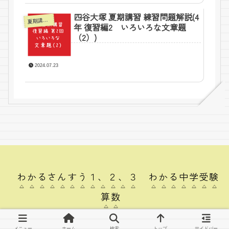
四谷大塚 夏期講習 練習問題解説(4
夏期講習4年ー四谷大塚
年 復習編2 いろいろな文章題
（2）)
2024.07.23
わかるさんすう１、２、３ わかる中学受験
算数
© 2024 わかるさんすう１、２、３ わかる中学受験算数.
メニュー
ホーム
検索
トップ
サイドバー