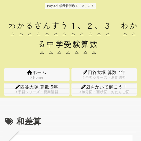
わかる中学受験算数１、２、３！
わかるさんすう１、２、３ わか
る中学受験算数
ホーム
四谷大塚 算数 4年
Home
予習シリーズ・夏期講習
四谷大塚 算数 5年
図をかいて解こう！
予習シリーズ・夏期講習
線分図・面積図・おだんご図
和差算